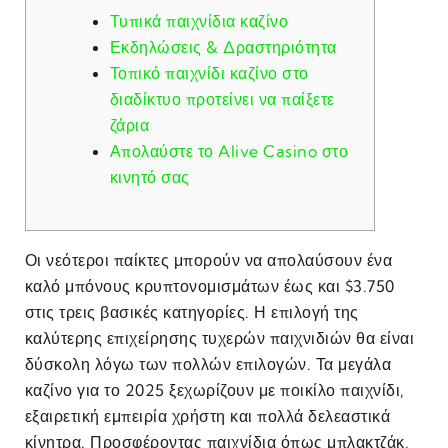
Τυπικά παιχνίδια καζίνο
Εκδηλώσεις & Δραστηριότητα
Τοπικό παιχνίδι καζίνο στο
διαδίκτυο προτείνει να παίξετε
ζάρια
Απολαύστε το Alive Casino στο
κινητό σας
Οι νεότεροι παίκτες μπορούν να απολαύσουν ένα
καλό μπόνους κρυπτονομισμάτων έως και $3.750
στις τρεις βασικές κατηγορίες. Η επιλογή της
καλύτερης επιχείρησης τυχερών παιχνιδιών θα είναι
δύσκολη λόγω των πολλών επιλογών. Τα μεγάλα
καζίνο για το 2025 ξεχωρίζουν με ποικίλο παιχνίδι,
εξαιρετική εμπειρία χρήστη και πολλά δελεαστικά
κίνητρα.
Προσφέροντας παιχνίδια όπως μπλακτζάκ,