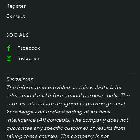
Register
Contact
SOCIALS
Facebook
Instagram
Disclaimer:
The information provided on this website is for
educational and informational purposes only. The
courses offered are designed to provide general
knowledge and understanding of artificial
intelligence (AI) concepts. The company does not
guarantee any specific outcomes or results from
taking these courses. The company is not