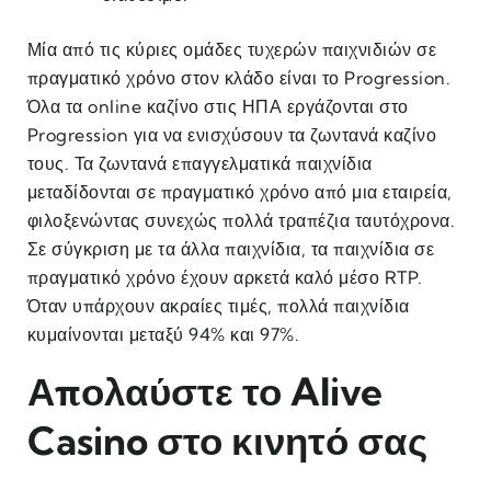
Μία από τις κύριες ομάδες τυχερών παιχνιδιών σε
πραγματικό χρόνο στον κλάδο είναι το Progression.
Όλα τα online καζίνο στις ΗΠΑ εργάζονται στο
Progression για να ενισχύσουν τα ζωντανά καζίνο
τους. Τα ζωντανά επαγγελματικά παιχνίδια
μεταδίδονται σε πραγματικό χρόνο από μια εταιρεία,
φιλοξενώντας συνεχώς πολλά τραπέζια ταυτόχρονα.
Σε σύγκριση με τα άλλα παιχνίδια, τα παιχνίδια σε
πραγματικό χρόνο έχουν αρκετά καλό μέσο RTP.
Όταν υπάρχουν ακραίες τιμές, πολλά παιχνίδια
κυμαίνονται μεταξύ 94% και 97%.
Απολαύστε το Alive
Casino στο κινητό σας