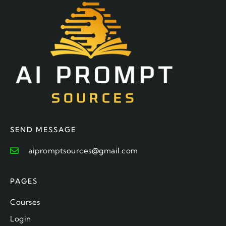
SEND MESSAGE
aipromptsources@gmail.com
PAGES
Courses
Login