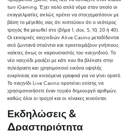
των iGaming. Έχει πολύ απλό νόμο στον οποίο οι
επαγγελματίες απλώς πρέπει να στοιχηματίσουν με
βάση το μέγεθός σας ότι πιστεύουν ότι ο νεότερος
τροχός θα μειωθεί στο (βήμα 1, dos, 5, 10, 20 ή 40).
Οι εκπομπές παιχνιδιών Alive Casino μεταδίδονται
από ζωντανά στούντιο και προετοιμάζουν γνήσιους
παίκτες όπως οι παρουσιαστές του παιχνιδιού. Το
νέο παιχνίδι μοιάζει με κάτι που θα βλέπατε στην
τηλεόραση και χρησιμοποιεί εικόνα υψηλής
ευκρίνειας και κινούμενα γραφικά για να γίνει ορατό.
Το παιχνίδι Live Casino προτείνει επίσης να
χρησιμοποιήσετε έναν τυχαίο δημιουργό αριθμών,
καθώς όλοι οι τροχοί και οι πίνακες κινούνται.
Εκδηλώσεις &
Δραστηριότητα