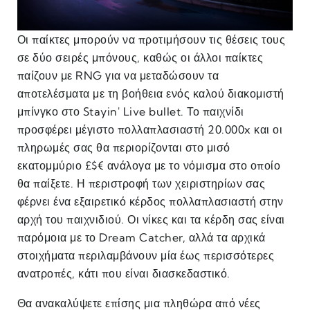
Οι παίκτες μπορούν να προτιμήσουν τις θέσεις τους
σε δύο σειρές μπόνους, καθώς οι άλλοι παίκτες
παίζουν με RNG για να μεταδώσουν τα
αποτελέσματα με τη βοήθεια ενός καλού διακομιστή
μπίνγκο στο Stayin' Live bullet. Το παιχνίδι
προσφέρει μέγιστο πολλαπλασιαστή 20.000x και οι
πληρωμές σας θα περιορίζονται στο μισό
εκατομμύριο £$€ ανάλογα με το νόμισμα στο οποίο
θα παίξετε. Η περιστροφή των χειριστηρίων σας
φέρνει ένα εξαιρετικό κέρδος πολλαπλασιαστή στην
αρχή του παιχνιδιού. Οι νίκες και τα κέρδη σας είναι
παρόμοια με το Dream Catcher, αλλά τα αρχικά
στοιχήματα περιλαμβάνουν μία έως περισσότερες
ανατροπές, κάτι που είναι διασκεδαστικό.
Θα ανακαλύψετε επίσης μια πληθώρα από νέες