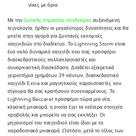
νίκες με όρια.
Με την
ζωτικής σημασίας σύνδεσμος
αυξανόμενη
τεχνολογία, ήρθαν οι μεγαλύτερες δυνατότητες και θα
μπείτε στην αγορά για ζωντανές εκπομπές
παιχνιδιών στο διαδίκτυο. Το Lightning Storm είναι
ένα πολύ δυναμικό παιχνίδι που σας προσφέρει
διασκεδαστικούς πολλαπλασιαστές και
συναρπαστική διασκέδαση. Διαθέτει εξαιρετικά
χειριστήρια χρημάτων 39 πόντων, διασκεδαστικό
παιχνίδι Extra και μαγνητικούς παρουσιαστές που
σίγουρα θα σας κρατήσουν συνεπαρμένους. Το
Lightning Baccarat προσφέρει τώρα μια νέα,
κλασική μπακαρά, η οποία έχει τα νεότερα στοιχεία
προβολής και μπορείτε να σας εκπλήξει. Οι
μηχανισμοί του παιχνιδιού είναι ίδιοι με το
παραδοσιακό μπακαρά. Ωστόσο, μετά το τέλος των