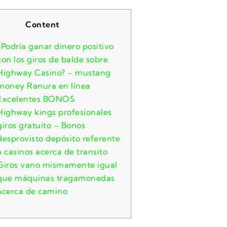
Content
¿Podría ganar dinero positivo
con los giros de balde sobre
Highway Casino? – mustang
money Ranura en línea
Excelentes BONOS
Highway kings profesionales
giros gratuito – Bonos
desprovisto depósito referente
a casinos acerca de transito
Giros vano mismamente­ igual
que máquinas tragamonedas
acerca de camino