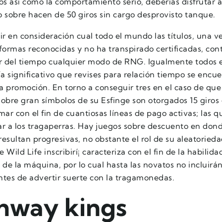
os así­ como la comportamiento serio, deberías disfrutar 
 sobre hacen de 50 giros sin cargo desprovisto tanque.
ir en consideración cual todo el mundo las títulos, una v
formas reconocidas y no ha transpirado certificadas, con
ar del tiempo cualquier modo de RNG. Igualmente todos 
í­a significativo que revises para relación tiempo se encu
 promoción. En torno a conseguir tres en el caso de que
obre gran símbolos de su Esfinge son otorgados 15 giros 
mar con el fin de cuantiosas líneas de pago activas; las 
r a los tragaperras. Hay juegos sobre descuento en dond
esultan progresivas, no obstante el rol de su aleatoriedad
Wild Life inscribirí¡ caracteriza con el fin de la habilida
 de la máquina, por lo cual hasta las novatos no incluirá
tes de advertir suerte con la tragamonedas.
hway kings