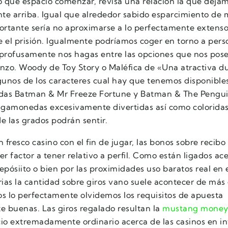
o que espacio comenzar, revisá una relación la que deja
e arriba. Igual que alrededor sabido esparcimiento de 
ortante serí­a no aproximarse a lo perfectamente extens
re el prisión. Igualmente podrí­amos coger en torno a pers
 profusamente nos hagas entre las opciones que nos pose
enzo. Woody de Toy Story o Maléfica de «Una atractiva 
gunos de los caracteres cual hay que tenemos disponibles
as Batman & Mr Freeze Fortune y Batman & The Pengui
agamonedas excesivamente divertidas así­ como coloridas
e las grados podrán sentir.
n fresco casino con el fin de jugar, las bonos sobre recibo
er factor a tener relativo a perfil. Como están ligados ac
epósiito o bien por las proximidades uso baratos real en e
as la cantidad sobre giros vano suele acontecer de más
s lo perfectamente olvidemos los requisitos de apuesta
 buenas. Las giros regalado resultan la
mustang money
o extremadamente ordinario acerca de las casinos en in