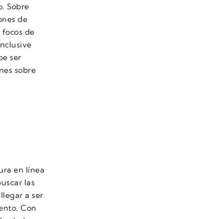
o. Sobre
ones de
n focos de
nclusive
be ser
ones sobre
buscar las
legar a ser
iento. Con