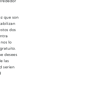
alrededor
ez que son
tabilizan
estos dos
entra
 nos lo
gratuito.
que desees
e las
 serí­en
d
n