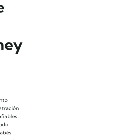
e
ney
ento
stración
fiables,
todo
sabés