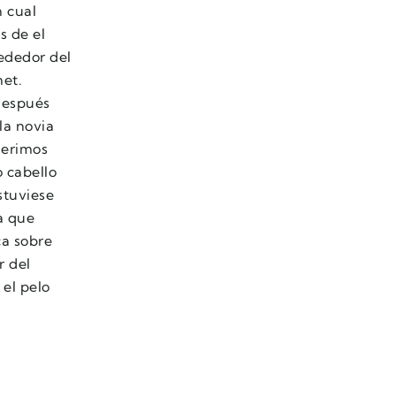
n cual
s de el
ededor del
net.
después
la novia
gerimos
o cabello
stuviese
a que
ca sobre
r del
el pelo