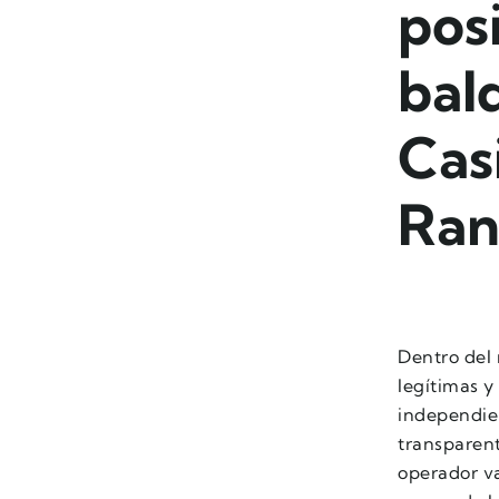
posi
bal
Cas
Ran
Dentro del 
legítimas y
independien
transparent
operador v