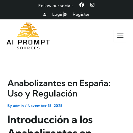
Skip
F
I
Follow our socials
a
n
to
c
s
Login
Register
e
t
content
b
a
o
g
o
r
k
a
m
Anabolizantes en España:
Uso y Regulación
By
admin
/
November 15, 2025
Introducción a los
Anabolizantes en