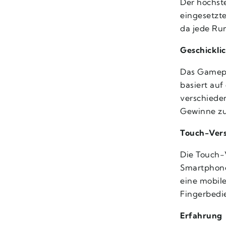
Der höchst
eingesetzte
da jede Run
Geschickli
Das Gamepl
basiert auf
verschiede
Gewinne zu
Touch-Vers
Die Touch-V
Smartphone
eine mobile
Fingerbedie
Erfahrung