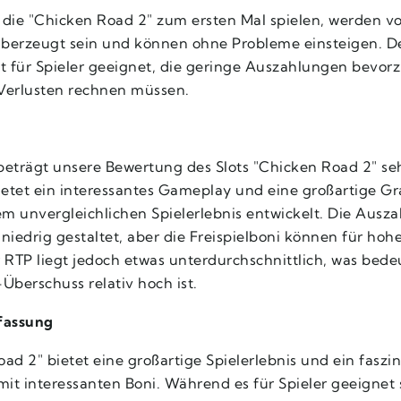
, die "Chicken Road 2" zum ersten Mal spielen, werden 
überzeugt sein und können ohne Probleme einsteigen. Der
t für Spieler geeignet, die geringe Auszahlungen bevor
Verlusten rechnen müssen.
eträgt unsere Bewertung des Slots "Chicken Road 2" sehr
ietet ein interessantes Gameplay und eine großartige Gr
em unvergleichlichen Spielerlebnis entwickelt. Die Ausz
v niedrig gestaltet, aber die Freispielboni können für ho
 RTP liegt jedoch etwas unterdurchschnittlich, was bede
Überschuss relativ hoch ist.
assung
ad 2" bietet eine großartige Spielerlebnis und ein faszi
it interessanten Boni. Während es für Spieler geeignet 