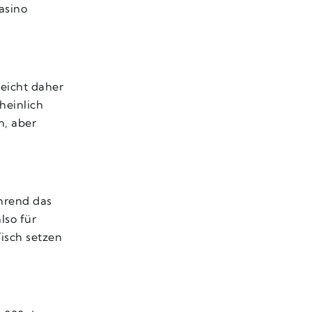
asino
reicht daher
heinlich
n, aber
hrend das
lso für
Tisch setzen