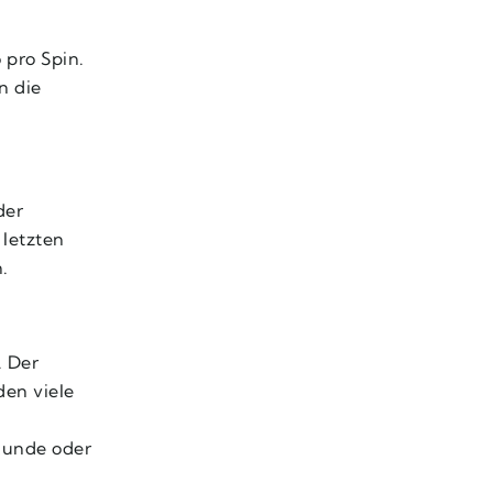
 pro Spin.
n die
der
letzten
.
. Der
den viele
Runde oder