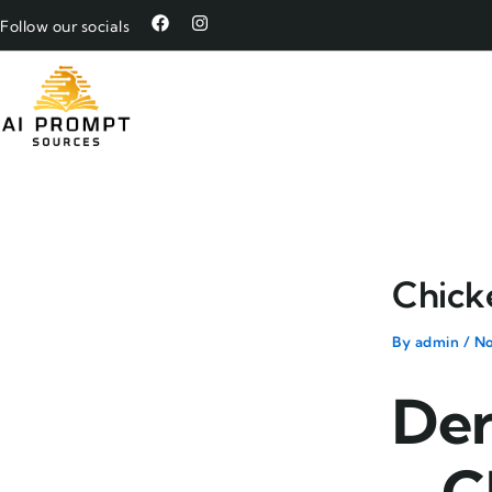
Skip
F
I
Follow our socials
a
n
to
c
s
content
e
t
b
a
o
g
o
r
k
a
m
Chick
By
admin
/
No
Der