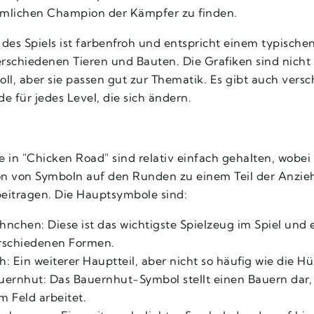
mlichen Champion der Kämpfer zu finden.
des Spiels ist farbenfroh und entspricht einem typische
erschiedenen Tieren und Bauten. Die Grafiken sind nicht
ll, aber sie passen gut zur Thematik. Es gibt auch vers
e für jedes Level, die sich ändern.
 in "Chicken Road" sind relativ einfach gehalten, wobei 
n von Symboln auf den Runden zu einem Teil der Anzie
beitragen. Die Hauptsymbole sind:
hnchen: Diese ist das wichtigste Spielzeug im Spiel und e
rschiedenen Formen.
h: Ein weiterer Hauptteil, aber nicht so häufig wie die H
uernhut: Das Bauernhut-Symbol stellt einen Bauern dar,
m Feld arbeitet.