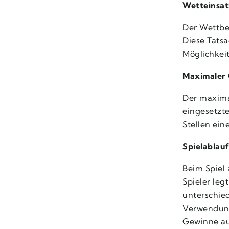
Wetteinsat
Der Wettber
Diese Tatsa
Möglichkeit
Maximaler
Der maximal
eingesetzt
Stellen ein
Spielablau
Beim Spiel 
Spieler leg
unterschie
Verwendung
Gewinne au