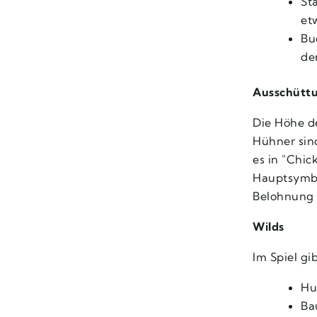
St
et
Bu
de
Ausschütt
Die Höhe d
Hühner sind
es in "Chic
Hauptsymbo
Belohnung 
Wilds
Im Spiel gi
Hu
Ba