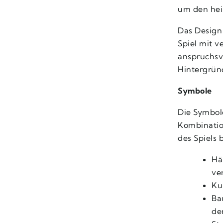
um den hei
Das Design 
Spiel mit v
anspruchsvo
Hintergründ
Symbole
Die Symbole
Kombinatio
des Spiels 
Hä
ve
Ku
Ba
de