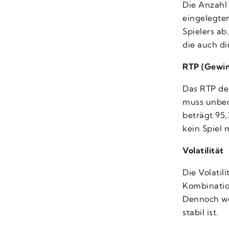
Die Anzahl
eingelegte
Spielers ab
die auch d
RTP (Gewin
Das RTP des
muss unbed
beträgt 95,
kein Spiel
Volatilität
Die Volatil
Kombinatio
Dennoch wer
stabil ist.