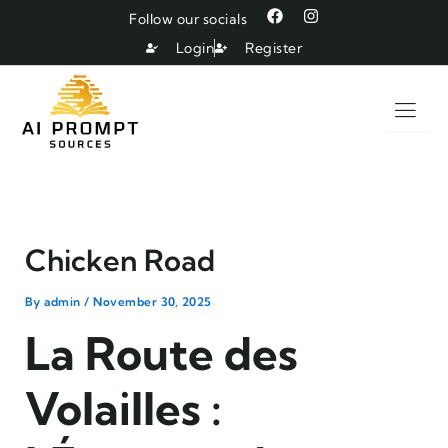
Skip
F
I
Follow our socials
a
n
to
c
s
Login
Register
e
t
content
b
a
o
g
o
r
k
a
m
Chicken Road
By
admin
/
November 30, 2025
La Route des
Volailles :