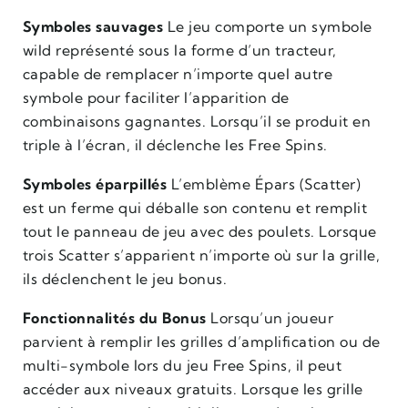
Symboles sauvages
Le jeu comporte un symbole
wild représenté sous la forme d’un tracteur,
capable de remplacer n’importe quel autre
symbole pour faciliter l’apparition de
combinaisons gagnantes. Lorsqu’il se produit en
triple à l’écran, il déclenche les Free Spins.
Symboles éparpillés
L’emblème Épars (Scatter)
est un ferme qui déballe son contenu et remplit
tout le panneau de jeu avec des poulets. Lorsque
trois Scatter s’apparient n’importe où sur la grille,
ils déclenchent le jeu bonus.
Fonctionnalités du Bonus
Lorsqu’un joueur
parvient à remplir les grilles d’amplification ou de
multi-symbole lors du jeu Free Spins, il peut
accéder aux niveaux gratuits. Lorsque les grille