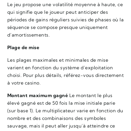
Le jeu propose une volatilité moyenne à haute, ce
qui signifie que le joueur peut anticiper des
périodes de gains réguliers suivies de phases où la
séquence se compose presque uniquement
d’amortissements.
Plage de mise
Les plages maximales et minimales de mise
varient en fonction du système d’exploitation
choisi. Pour plus détails, référez-vous directement
à votre casino.
Montant maximum gagné
Le montant le plus
élevé gagné est de 50 fois la mise initiale parie
(sur base 1). Le multiplicateur varie en fonction du
nombre et des combinaisons des symboles
sauvage, mais il peut aller jusqu’à atteindre ce