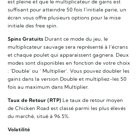
est pleine et que le multiplicateur de gains est
suffisant pour atteindre 50 fois l’initiale parie, un
écran vous offre plusieurs options pour la mise
initiale des free spin.
Spins Gratuits
Durant ce mode du jeu, le
multiplicateur sauvage sera représenté à l’écrans
et chaque poulet qui apparaissent gagnera. Deux
modes sont disponibles en fonction de votre choix
: ‘Double’ ou ‘ Multiplier’. Vous pouvez doubler les
gains dans la version Double et multipliez-les 50
fois au maximum dans Multiplier.
Taux de Retour (RTP)
Le taux de retour moyen
de Chicken Road est classé parmi les plus élevés
du marché, situé à 96.5%.
Volatilité