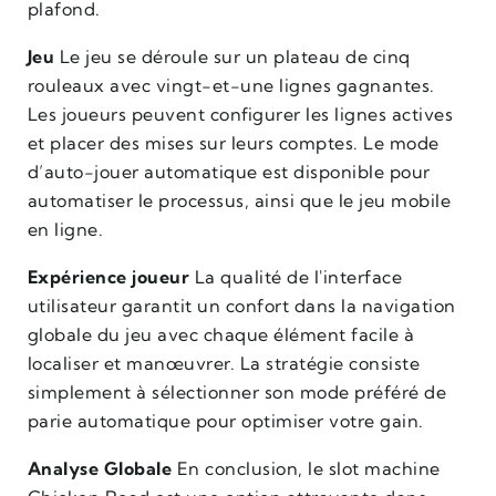
plafond.
Jeu
Le jeu se déroule sur un plateau de cinq
rouleaux avec vingt-et-une lignes gagnantes.
Les joueurs peuvent configurer les lignes actives
et placer des mises sur leurs comptes. Le mode
d’auto-jouer automatique est disponible pour
automatiser le processus, ainsi que le jeu mobile
en ligne.
Expérience joueur
La qualité de l'interface
utilisateur garantit un confort dans la navigation
globale du jeu avec chaque élément facile à
localiser et manœuvrer. La stratégie consiste
simplement à sélectionner son mode préféré de
parie automatique pour optimiser votre gain.
Analyse Globale
En conclusion, le slot machine