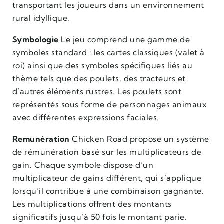
transportant les joueurs dans un environnement
rural idyllique.
Symbologie
Le jeu comprend une gamme de
symboles standard : les cartes classiques (valet à
roi) ainsi que des symboles spécifiques liés au
thème tels que des poulets, des tracteurs et
d’autres éléments rustres. Les poulets sont
représentés sous forme de personnages animaux
avec différentes expressions faciales.
Remunération
Chicken Road propose un système
de rémunération basé sur les multiplicateurs de
gain. Chaque symbole dispose d’un
multiplicateur de gains différent, qui s’applique
lorsqu’il contribue à une combinaison gagnante.
Les multiplications offrent des montants
significatifs jusqu’à 50 fois le montant parie.