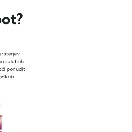
pot?
eraterjev
no spletnih
oči ponuditi
odkriti