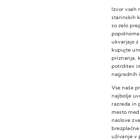
Izvor vseh n
starinskih 
so zelo prep
popolnoma b
ukvarjajo z
kupujte uno
priznanja, 
potrditev i
nagradnih i
Vse naše pr
najbolje uv
razreda in 
mesto med p
naslove zve
brezplačne 
uživanje v 