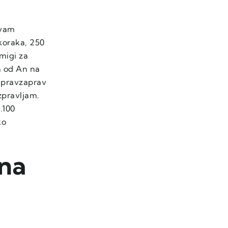
 vam
koraka, 250
migi za
n od An na
 pravzaprav
azpravljam.
.100
ko
na