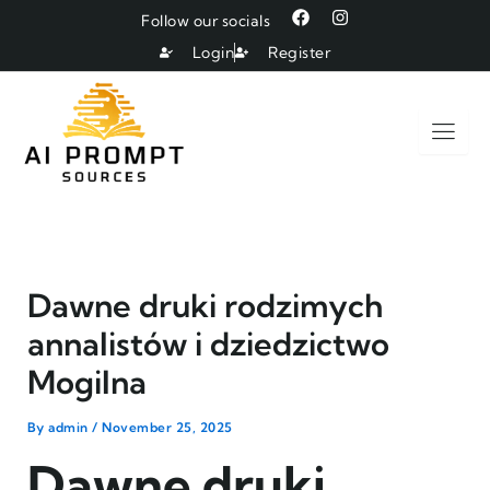
Skip
F
I
Follow our socials
a
n
to
c
s
Login
Register
e
t
content
b
a
o
g
o
r
k
a
m
Dawne druki rodzimych
annalistów i dziedzictwo
Mogilna
By
admin
/
November 25, 2025
Dawne druki