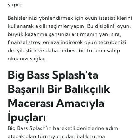
yapın.
Bahislerinizi yönlendirmek için oyun istatistiklerini
kullanarak akıllı seçimler yapın. Bu disiplinli oyun,
büyük kazanma şansınızı artırmanın yanı sıra,
finansal stresi en aza indirerek oyun tecrübenizi
de iyileştirir ve daha serbest bir tutuma sahip
olmanızı sağlar.
Big Bass Splash’ta
Başarılı Bir Balıkçılık
Macerası Amacıyla
İpuçları
Big Bass Splash’ın hareketli denizlerine adım
atacak olan tüm oyuncular, balık tutma