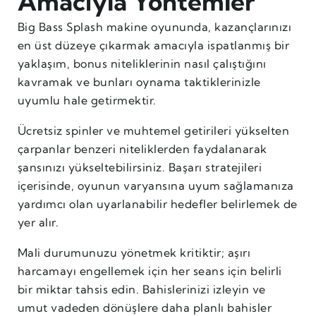
Amacıyla Yöntemler
Big Bass Splash makine oyununda, kazançlarınızı
en üst düzeye çıkarmak amacıyla ispatlanmış bir
yaklaşım, bonus niteliklerinin nasıl çalıştığını
kavramak ve bunları oynama taktiklerinizle
uyumlu hale getirmektir.
Ücretsiz spinler ve muhtemel getirileri yükselten
çarpanlar benzeri niteliklerden faydalanarak
şansınızı yükseltebilirsiniz. Başarı stratejileri
içerisinde, oyunun varyansına uyum sağlamanıza
yardımcı olan uyarlanabilir hedefler belirlemek de
yer alır.
Mali durumunuzu yönetmek kritiktir; aşırı
harcamayı engellemek için her seans için belirli
bir miktar tahsis edin. Bahislerinizi izleyin ve
umut vadeden dönüşlere daha planlı bahisler