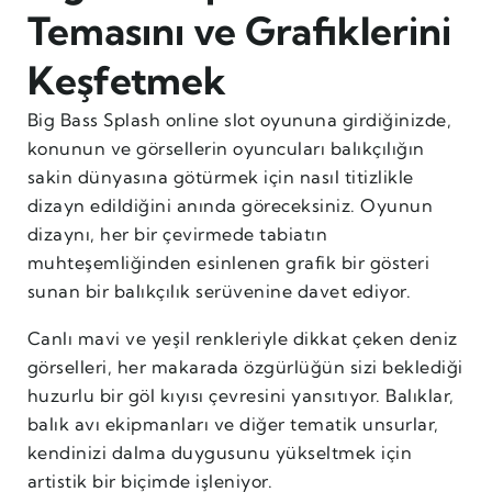
Temasını ve Grafiklerini
Keşfetmek
Big Bass Splash online slot oyununa girdiğinizde,
konunun ve görsellerin oyuncuları balıkçılığın
sakin dünyasına götürmek için nasıl titizlikle
dizayn edildiğini anında göreceksiniz. Oyunun
dizaynı, her bir çevirmede tabiatın
muhteşemliğinden esinlenen grafik bir gösteri
sunan bir balıkçılık serüvenine davet ediyor.
Canlı mavi ve yeşil renkleriyle dikkat çeken deniz
görselleri, her makarada özgürlüğün sizi beklediği
huzurlu bir göl kıyısı çevresini yansıtıyor. Balıklar,
balık avı ekipmanları ve diğer tematik unsurlar,
kendinizi dalma duygusunu yükseltmek için
artistik bir biçimde işleniyor.