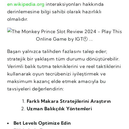
en.wikipedia.org
interaksiyonları hakkında
derinlemesine bilgi sahibi olarak hazırlıklı
olmalıdır.
Başarı yalnızca talihden fazlasını talep eder;
stratejik bir yaklaşım tüm durumu dönüştürebilir.
Verimli balık tutma tekniklerini ve reel taktiklerini
kullanarak oyun tecrübenizi iyileştirmek ve
maksimum kazanç elde etmek amacıyla bu
tavsiyeleri değerlendirin:
Farklı Makara Stratejilerini Araştırın
Uzman Balıkçılık Yöntemleri
Bet Levels Optimize Edin