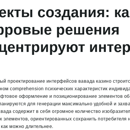
екты создания: ка
фровые решения
центрируют инте
й проектирование интерфейсов вавада казино строитс
ном comprehension психических характеристик индивид
фтовое оформление и позиционирование элементов об
ланируются для генерации максимально удобной и зах
авада содержит в себя огромное количество изобразите
 элементов, ориентированных сохранить потребителя 
как можно длительнее.