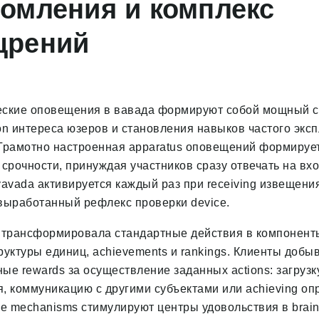
омления и комплекс
щрений
еские оповещения в вавада формируют собой мощный с
tion интереса юзеров и становления навыков частого экс
Грамотно настроенная apparatus оповещений формируе
 срочности, принуждая участников сразу отвечать на в
vavada активируется каждый раз при receiving извещени
выработанный рефлекс проверки device.
on трансформировала стандартные действия в компонент
руктуры единиц, achievements и rankings. Клиенты добы
ые rewards за осуществление заданных actions: загрузк
, коммуникацию с другими субъектами или achieving о
se mechanisms стимулируют центры удовольствия в brain,