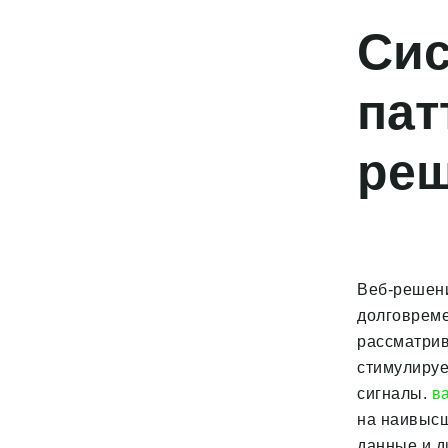
Сис
пат
ре
Веб-решени
долговреме
рассматрив
стимулируе
сигналы.
в
на наивысш
данные и 