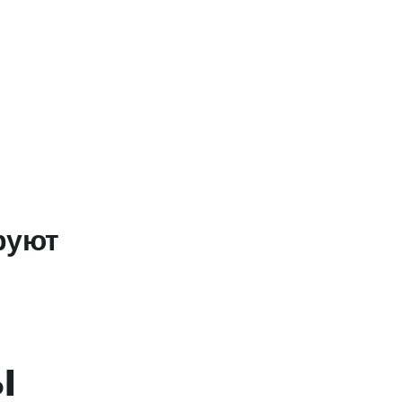
руют
ы