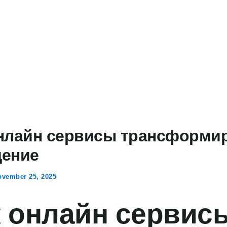
онлайн сервисы трансформи
дение
ovember 25, 2025
к онлайн сервис