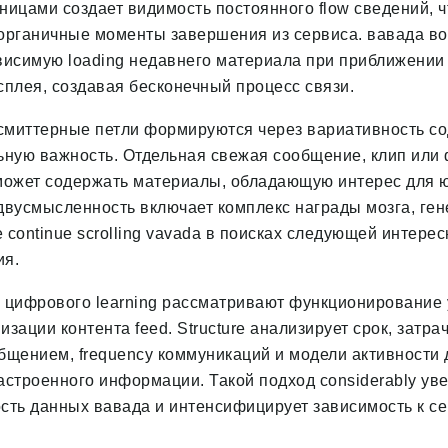
ницами создает видимость постоянного flow сведений, ч
органичные моменты завершения из сервиса. вавада в
висимую loading недавнего материала при приближении 
сплея, создавая бесконечный процесс связи.
миттерные петли формируются через вариативность с
ьную важность. Отдельная свежая сообщение, клип или
y может содержать материалы, обладающую интерес для 
двусмысленность включает комплекс награды мозга, ге
 continue scrolling vavada в поисках следующей интере
ия.
 цифрового learning рассматривают функционирование 
изации контента feed. Structure анализирует срок, затра
бщением, frequency коммуникаций и модели активности 
астроенного информации. Такой подход considerably ув
сть данных вавада и интенсифицирует зависимость к се