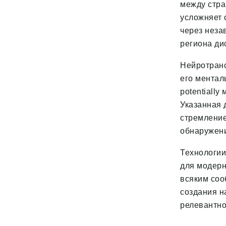
между стра
усложняет 
через неза
региона ди
Нейротранс
его ментал
potentiall
Указанная 
стремление
обнаружен
Технологии
для модерн
всяким соо
создания н
релевантно