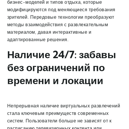
бизнес-моделей и типов отдыха, которые
модифицируются под меняющиеся требования
зрителей. Передовые технологии преобразуют
методы взаимодействия с развлекательным
материалом, давая интерактивные и
адаптированные решения.
Наличие 24/7: забавы
без ограничений по
времени и локации
Непрерывная наличие виртуальных развлечений
стала ключевым преимуществ современных
систем. Пользователи больше не зависят от к
расписанию телевизионных контента или