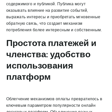
содержимого и публикой. Публика могут
оказывать влияние на развитие событий,
выражать интересы и приобретать мгновенные
обратную связь, что создает механизм
потребления более интересным и собственным.
Простота платежей и
членства: удобство
использования
платформ
Облегчение механизмов оплаты превратилось в
ключевым параметром популярности онлайн
досуговых платформ. Объединение разных