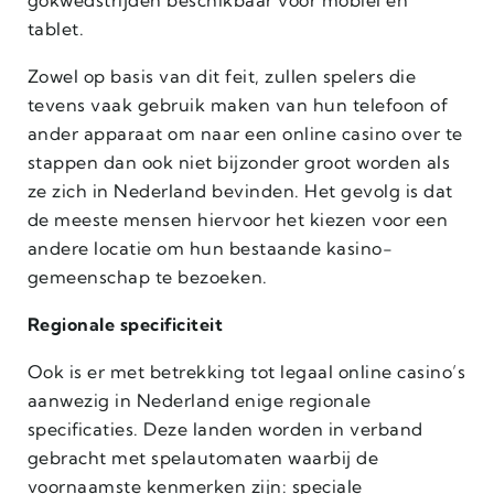
gokwedstrijden beschikbaar voor mobiel en
tablet.
Zowel op basis van dit feit, zullen spelers die
tevens vaak gebruik maken van hun telefoon of
ander apparaat om naar een online casino over te
stappen dan ook niet bijzonder groot worden als
ze zich in Nederland bevinden. Het gevolg is dat
de meeste mensen hiervoor het kiezen voor een
andere locatie om hun bestaande kasino-
gemeenschap te bezoeken.
Regionale specificiteit
Ook is er met betrekking tot legaal online casino’s
aanwezig in Nederland enige regionale
specificaties. Deze landen worden in verband
gebracht met spelautomaten waarbij de
voornaamste kenmerken zijn: speciale