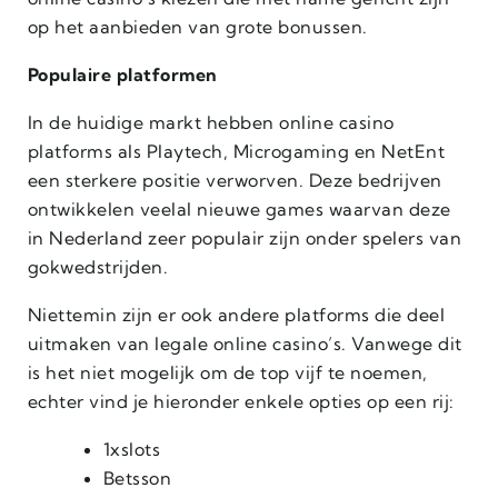
op het aanbieden van grote bonussen.
Populaire platformen
In de huidige markt hebben online casino
platforms als Playtech, Microgaming en NetEnt
een sterkere positie verworven. Deze bedrijven
ontwikkelen veelal nieuwe games waarvan deze
in Nederland zeer populair zijn onder spelers van
gokwedstrijden.
Niettemin zijn er ook andere platforms die deel
uitmaken van legale online casino’s. Vanwege dit
is het niet mogelijk om de top vijf te noemen,
echter vind je hieronder enkele opties op een rij:
1xslots
Betsson