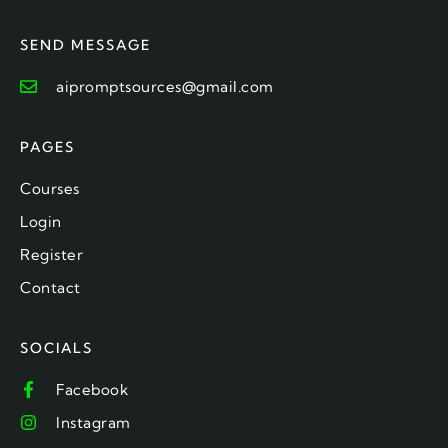
SEND MESSAGE
aipromptsources@gmail.com
PAGES
Courses
Login
Register
Contact
SOCIALS
Facebook
Instagram