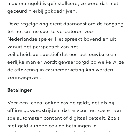
maximumgeld is geïnstalleerd, zo word dat niet
gebeurd hierbij gokbedrijven.
Deze regelgeving dient daarnaast om de toegang
tot het online spel te verbeteren voor
Nederlandse speler. Het spreekt bovendien uit
vanuit het perspectief van het
veiligheidsperspectief dat een betrouwbare en
eerlijke manier wordt gewaarborgd op welke wijze
de aflevering in casinomarketing kan worden
vormgegeven.
Betalingen
Voor een legaal online casino geldt, net als bij
offline gokwedstrijden, dat je voor het spelen van
spelautomaten contant of digitaal betaalt. Zoals
met geld kunnen ook de betalingen in