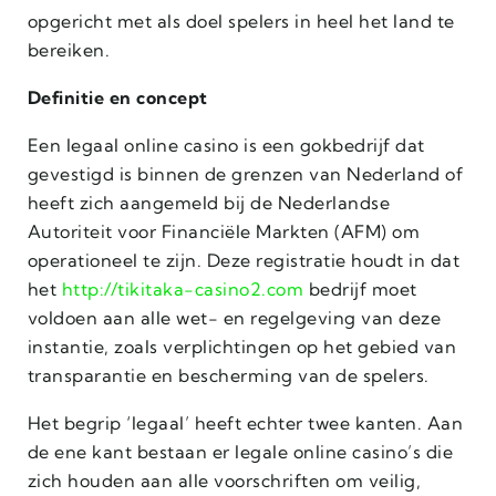
opgericht met als doel spelers in heel het land te
bereiken.
Definitie en concept
Een legaal online casino is een gokbedrijf dat
gevestigd is binnen de grenzen van Nederland of
heeft zich aangemeld bij de Nederlandse
Autoriteit voor Financiële Markten (AFM) om
operationeel te zijn. Deze registratie houdt in dat
het
http://tikitaka-casino2.com
bedrijf moet
voldoen aan alle wet- en regelgeving van deze
instantie, zoals verplichtingen op het gebied van
transparantie en bescherming van de spelers.
Het begrip ‘legaal’ heeft echter twee kanten. Aan
de ene kant bestaan er legale online casino’s die
zich houden aan alle voorschriften om veilig,