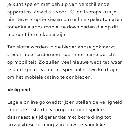
je kunt spelen met behulp van verschillende
apparaten. Zowel als voor PC-en laptops kun je
hier tevens optie kiezen om online spelautomaten
tot enkele apps mobiel te downloaden die op dit
moment beschikbaar zijn.
Ten slotte worden in de Nederlandse gokmarkt
steeds meer ondernemingen met name gericht
op mobiliteit. Zo zullen veel nieuwe websites waar
je kunt spelen vanaf nu speciaal ontwikkeld zijn
om het mobiele casino te aanbieden.
Veiligheid
Legale online gokwedstrijden stellen de veiligheid
in eerste instantie voorop, en biedt spelers
daarnaast altijd garanties met betrekking tot
privacybescherming van jouw persoonlijke