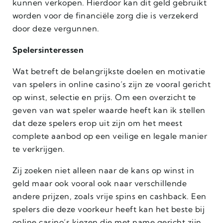
kunnen verkopen. Hierdoor kan dit geld gebruikt
worden voor de financiële zorg die is verzekerd
door deze vergunnen.
Spelersinteressen
Wat betreft de belangrijkste doelen en motivatie
van spelers in online casino’s zijn ze vooral gericht
op winst, selectie en prijs. Om een overzicht te
geven van wat speler waarde heeft kan ik stellen
dat deze spelers erop uit zijn om het meest
complete aanbod op een veilige en legale manier
te verkrijgen.
Zij zoeken niet alleen naar de kans op winst in
geld maar ook vooral ook naar verschillende
andere prijzen, zoals vrije spins en cashback. Een
spelers die deze voorkeur heeft kan het beste bij
online casino’s kiezen die met name gericht zijn