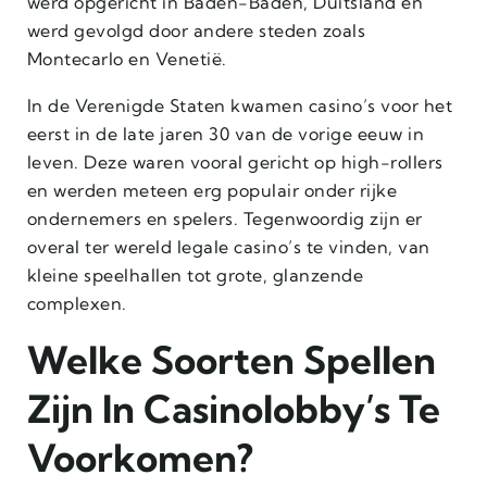
werd opgericht in Baden-Baden, Duitsland en
werd gevolgd door andere steden zoals
Montecarlo en Venetië.
In de Verenigde Staten kwamen casino’s voor het
eerst in de late jaren 30 van de vorige eeuw in
leven. Deze waren vooral gericht op high-rollers
en werden meteen erg populair onder rijke
ondernemers en spelers. Tegenwoordig zijn er
overal ter wereld legale casino’s te vinden, van
kleine speelhallen tot grote, glanzende
complexen.
Welke Soorten Spellen
Zijn In Casinolobby’s Te
Voorkomen?