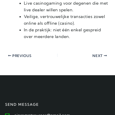
Live casinogaming voor degenen die met
live dealer willen spelen.
Veilige, vertrouwelijke transacties zowel
online als offline (casino).
In de praktijk: niet één enkel gespreid
over meerdere landen.
PREVIOUS
NEXT
SEND MESSAGE