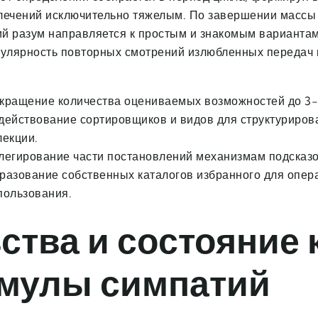
лечений исключительно тяжелым. По завершении массы
й разум направляется к простым и знакомым вариантам
пулярность повторных смотрений излюбленных передач
кращение количества оцениваемых возможностей до 3-
действование сортировщиков и видов для структуриров
лекции.
легирование части постановлений механизмам подсказо
разование собственных каталогов избранного для опер
пользования.
ства и состояние 
мулы симпатий