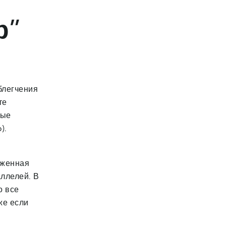
р”
блегчения
те
рые
).
уженная
ллелей. В
о все
же если