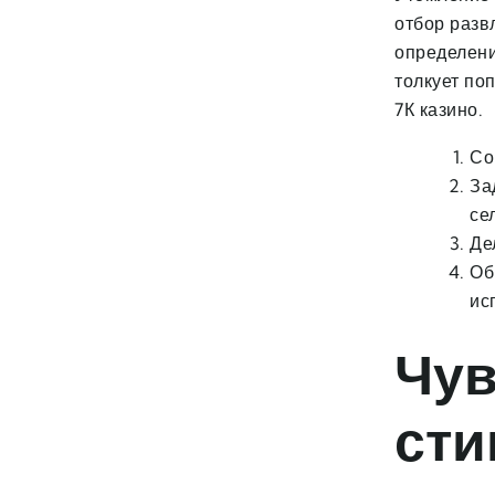
отбор разв
определени
толкует по
7К казино.
Со
За
се
Де
Об
ис
Чув
сти