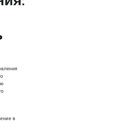
ния:
ь
овления
го
ию
то
ение в