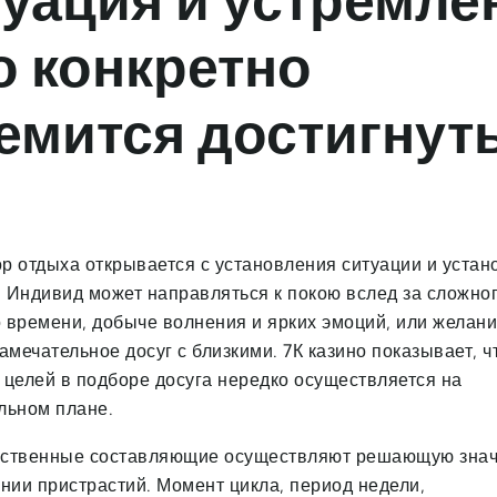
уация и устремле
о конкретно
емится достигнут
р отдыха открывается с установления ситуации и устан
 Индивид может направляться к покою вслед за сложно
 времени, добыче волнения и ярких эмоций, или желан
амечательное досуг с близкими. 7К казино показывает, ч
 целей в подборе досуга нередко осуществляется на
льном плане.
ьственные составляющие осуществляют решающую знач
ии пристрастий. Момент цикла, период недели,