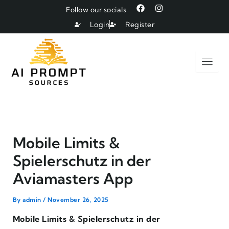
Skip
F
I
Follow our socials
a
n
to
c
s
Login
Register
e
t
content
b
a
o
g
o
r
k
a
m
Mobile Limits &
Spielerschutz in der
Aviamasters App
By
admin
/
November 26, 2025
Mobile Limits & Spielerschutz in der