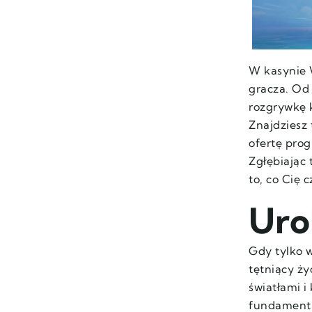
W kasynie 
gracza. Od
rozgrywkę k
Znajdziesz 
ofertę pro
Zgłębiając 
to, co Cię 
Uro
Gdy tylko 
tętniący ż
światłami i
fundament 