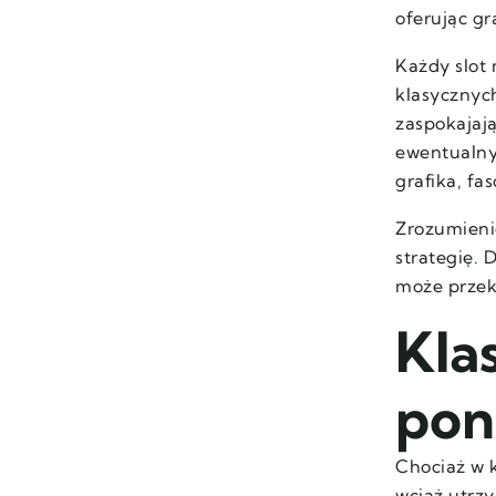
oferując g
Każdy slot
klasycznyc
zaspokajają
ewentualny
grafika, fa
Zrozumienie
strategię. 
może przeks
Kla
pon
Chociaż w 
wciąż utrzy