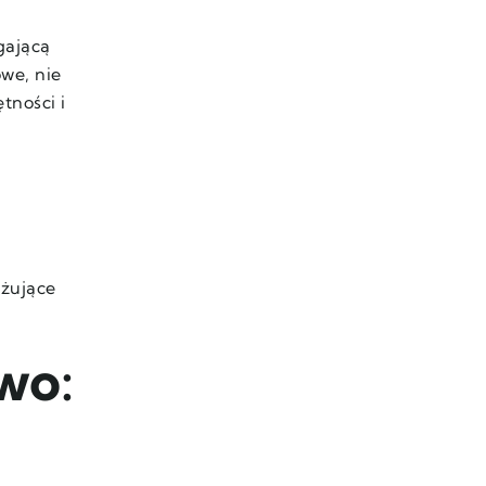
gającą
owe, nie
tności i
ażujące
wo: