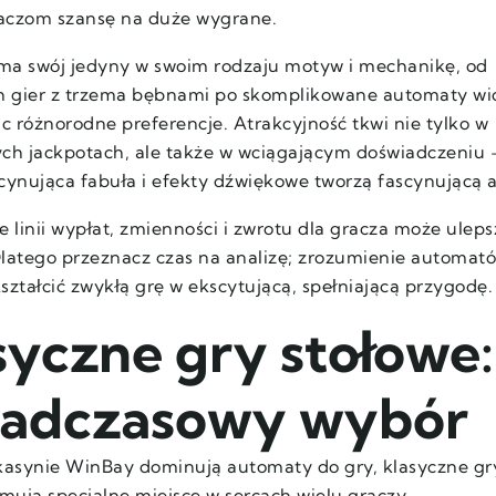
raczom szansę na duże wygrane.
 ma swój jedyny w swoim rodzaju motyw i mechanikę, od
h gier z trzema bębnami po skomplikowane automaty wi
c różnorodne preferencje. Atrakcyjność tkwi nie tylko w
ch jackpotach, ale także w wciągającym doświadczeniu 
scynująca fabuła i efekty dźwiękowe tworzą fascynującą 
 linii wypłat, zmienności i zwrotu dla gracza może ulep
Dlatego przeznacz czas na analizę; zrozumienie automat
ztałcić zwykłą grę w ekscytującą, spełniającą przygodę.
syczne gry stołowe:
adczasowy wybór
kasynie WinBay dominują automaty do gry, klasyczne gr
mują specjalne miejsce w sercach wielu graczy.