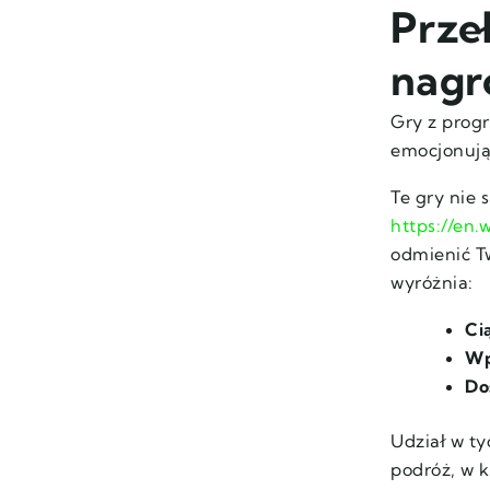
Prze
nagr
Gry z prog
emocjonując
Te gry nie 
https://en
odmienić Tw
wyróżnia:
Ci
Wp
Do
Udział w ty
podróż, w k