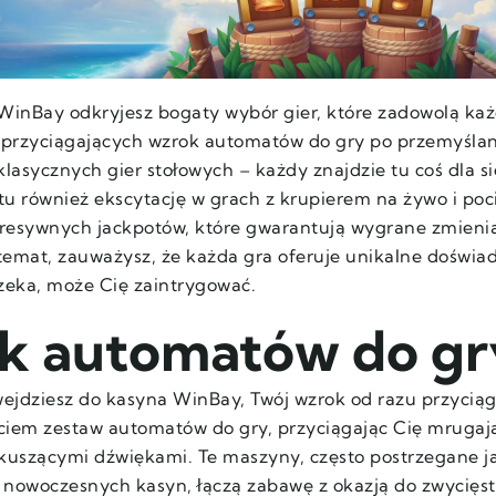
WinBay odkryjesz bogaty wybór gier, które zadowolą ka
 przyciągających wzrok automatów do gry po przemyśla
lasycznych gier stołowych – każdy znajdzie tu coś dla si
tu również ekscytację w grach z krupierem na żywo i poc
gresywnych jackpotów, które gwarantują wygrane zmienia
temat, zauważysz, że każda gra oferuje unikalne doświad
czeka, może Cię zaintrygować.
k automatów do gr
wejdziesz do kasyna WinBay, Twój wzrok od razu przycią
yciem zestaw automatów do gry, przyciągając Cię mruga
 kuszącymi dźwiękami. Te maszyny, często postrzegane j
nowoczesnych kasyn, łączą zabawę z okazją do zwycięs