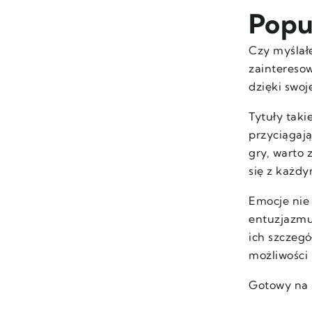
Popu
Czy myślałe
zaintereso
dzięki swoj
Tytuły taki
przyciągają
gry, warto 
się z każd
Emocje nie 
entuzjazmu,
ich szczeg
możliwości
Gotowy na s