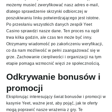
możemy musieć zweryfikować nasz adres e-mail,
dlatego sprawdzenie skrzynki odbiorczej w
poszukiwaniu linku potwierdzającego jest istotne.
Po przesłaniu wszystkich danych zespół Yeet
Casino sprawdzi nasze dane. Ten proces na ogół
trwa kilka godzin, ale czas ten może być inny.
Otrzymamy wiadomość po zakończeniu weryfikacji,
co da nam możliwość w pełni zaangażować się w
grze. Zachowanie cierpliwości i organizacji na tym
etapie pomaga wzmocnić więzi ze społecznością.
Odkrywanie bonusów i
promocji
Eksplorując interesujący świat bonusów i promocji w
kasynie Yeet, ważne jest, aby pojąć, jak te oferty
mogą poprawić nasze wrażenia z gry. Te