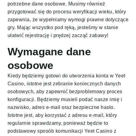
potrzebne dane osobowe. Musimy również
przygotować się do procesu weryfikacji wieku, który
zapewnia, że wypełniamy wymogi prawne dotyczące
gry. Mając wszystko pod ręką, jesteśmy w stanie
ułatwić rejestrację i prędzej zacząć zabawy!
Wymagane dane
osobowe
Kiedy będziemy gotowi do utworzenia konta w Yeet
Casino, istotne jest zebranie koniecznych danych
osobowych, aby zapewnić bezproblemowy proces
konfiguracji. Będziemy musieli podać nasze imię i
nazwisko, adres e-mail oraz bezpieczne hasło.
Istotne jest, aby korzystać z adresu e-mail, który
regularnie sprawdzamy, ponieważ będzie to
podstawowy sposób komunikacji Yeet Casino z