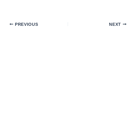
PREVIOUS
NEXT