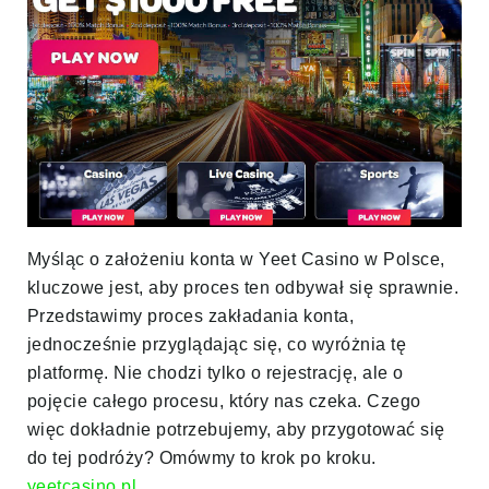
Myśląc o założeniu konta w Yeet Casino w Polsce,
kluczowe jest, aby proces ten odbywał się sprawnie.
Przedstawimy proces zakładania konta,
jednocześnie przyglądając się, co wyróżnia tę
platformę. Nie chodzi tylko o rejestrację, ale o
pojęcie całego procesu, który nas czeka. Czego
więc dokładnie potrzebujemy, aby przygotować się
do tej podróży? Omówmy to krok po kroku.
yeetcasino.pl