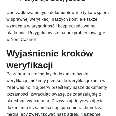
Uporządkowanie tych dokumentów nie tylko wspiera
w sprawnej weryfikacji naszych kont, ale także
wzmacnia wiarygodność i bezpieczeństwo na
platformie. Przygotujmy się na bezproblemową grę
w Yeet Casino!
Wyjaśnienie kroków
weryfikacji
Po zebraniu niezbędnych dokumentów do
weryfikacji, możemy przejść do weryfikacji konta w
Yeet Casino. Najpierw prześlemy nasze dokumenty
tożsamości, zwracając uwagę, że zgadzają się z
określone wymagania. Zazwyczaj dotyczy zdjęcia
dokumentu tożsamości i opcjonalnie rachunek za
media, aby zweryfikować nasz adres. Następnie