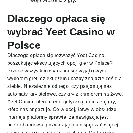
Twoje wrażenia z gry.
Dlaczego opłaca się
wybrać Yeet Casino w
Polsce
Dlaczego opłaca się rozważyć Yeet Casino,
poszukując ekscytujących opcji gier w Polsce?
Przede wszystkim wyróżnia się wyjątkowym
wyborem gier, dzięki czemu każdy znajdzie coś dla
siebie. Niezależnie od tego, czy pasjonują nas
automaty, gry stołowe, czy gry z krupierem na żywo,
Yeet Casino oferuje energetyczną atmosferę gry,
która nas angażuje. Co więcej, łatwy w obsłudze
interfejs platformy sprawia, że nawigacja jest
bezproblemowa, pozwalając nam spędzać więcej
czasu na grze, a mniej na szukaniu. Dodatkowo,