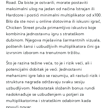
Road. Da biste je ostvarili, morate postaviti
maksimalni ulog na jedan od načina Istrajan ili
Hardcore i postići minimalni multiplikator od x100.
Bilo da ste novi u online slotovima ili iskusni igrač,
Chicken Street pruža primamljivo iskustvo koje
kombinira jednostavnu igru s strateškom
dubinom. Njegova mješavina šarmantnih vizuala,
poštenih šansi i uzbudljivih multiplikatora čini ga
izvrsnim izborom na trenutnom tržištu.
Što je razina težine veća, to je i rizik veći, ali i
potencijalni dobitak je veći. Jednostavni
mehanizmi igre lako se razumiju, ali rastući rizik i
struktura nagrada održavaju svaku sesiju
uzbudljivom. Nedostatak složenih bonus rundi
nadoknađuje se uzbuđenjem u potjeri za
multiplikatorima i strateškim odabirom kada
povući novac.