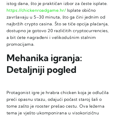
istog dana, što je praktičan izbor za česte isplate.
https://chickenroadgame.hr/
Isplate obično
završavaju u 5–30 minuta, što ga čini jednim od
najbržih crypto casina. Što se tiče opcija plaćanja,
dostupno je gotovo 20 različitih cryptocurrencies,
a bit ćete nagrađeni i velikodušnim stalnim
promocijama.
Mehanika igranja:
Detaljniji pogled
Protagonist igre je hrabra chicken koja je odlučila
preći opasnu stazu, odajući počast staroj šali o
tome zašto je rooster prešao cestu. Ova ležerna
tema je vješto ukomponirana u visokorizičnu