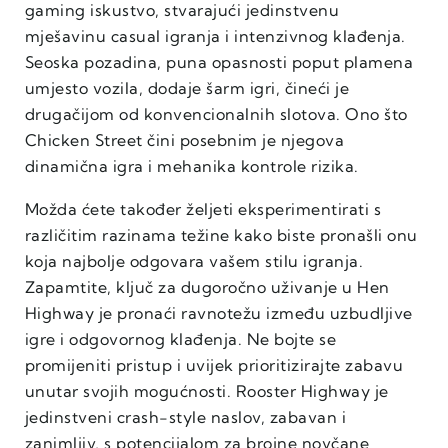
gaming iskustvo, stvarajući jedinstvenu
mješavinu casual igranja i intenzivnog klađenja.
Seoska pozadina, puna opasnosti poput plamena
umjesto vozila, dodaje šarm igri, čineći je
drugačijom od konvencionalnih slotova. Ono što
Chicken Street čini posebnim je njegova
dinamična igra i mehanika kontrole rizika.
Možda ćete također željeti eksperimentirati s
različitim razinama težine kako biste pronašli onu
koja najbolje odgovara vašem stilu igranja.
Zapamtite, ključ za dugoročno uživanje u Hen
Highway je pronaći ravnotežu između uzbudljive
igre i odgovornog klađenja. Ne bojte se
promijeniti pristup i uvijek prioritizirajte zabavu
unutar svojih mogućnosti. Rooster Highway je
jedinstveni crash-style naslov, zabavan i
zanimljiv, s potencijalom za brojne novčane