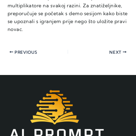
multiplikatore na svakoj razini. Za znatiželjnike,
preporučuje se početak s demo sesijom kako biste
se upoznali s igranjem prije nego što uložite pravi
novac.
PREVIOUS
NEXT