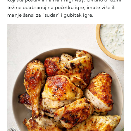
težine odabranoj na početku igre, imate više ili
manje šansi za “sudar” i gubitak igre.