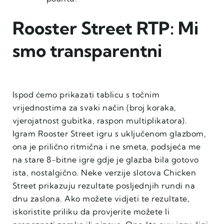
Rooster Street RTP: Mi
smo transparentni
Ispod ćemo prikazati tablicu s točnim
vrijednostima za svaki način (broj koraka,
vjerojatnost gubitka, raspon multiplikatora).
Igram Rooster Street igru s uključenom glazbom,
ona je prilično ritmična i ne smeta, podsjeća me
na stare 8-bitne igre gdje je glazba bila gotovo
ista, nostalgično. Neke verzije slotova Chicken
Street prikazuju rezultate posljednjih rundi na
dnu zaslona. Ako možete vidjeti te rezultate,
iskoristite priliku da provjerite možete li