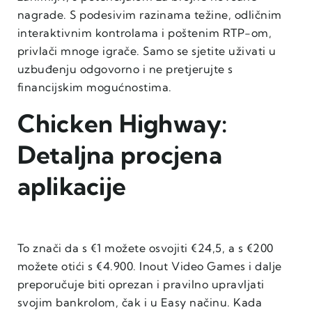
nagrade. S podesivim razinama težine, odličnim
interaktivnim kontrolama i poštenim RTP-om,
privlači mnoge igrače. Samo se sjetite uživati u
uzbuđenju odgovorno i ne pretjerujte s
financijskim mogućnostima.
Chicken Highway:
Detaljna procjena
aplikacije
To znači da s €1 možete osvojiti €24,5, a s €200
možete otići s €4.900. Inout Video Games i dalje
preporučuje biti oprezan i pravilno upravljati
svojim bankrolom, čak i u Easy načinu. Kada