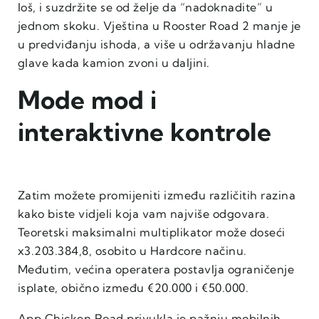
loš, i suzdržite se od želje da “nadoknadite” u
jednom skoku. Vještina u Rooster Road 2 manje je
u predviđanju ishoda, a više u održavanju hladne
glave kada kamion zvoni u daljini.
Mode mod i
interaktivne kontrole
Zatim možete promijeniti između različitih razina
kako biste vidjeli koja vam najviše odgovara.
Teoretski maksimalni multiplikator može doseći
x3.203.384,8, osobito u Hardcore načinu.
Međutim, većina operatera postavlja ograničenje
isplate, obično između €20.000 i €50.000.
App Chicken Road privukla je pažnju mobilnih