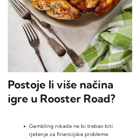
Postoje li više načina
igre u Rooster Road?
Gambling nikada ne bi trebao biti
rješenje za financijske probleme.