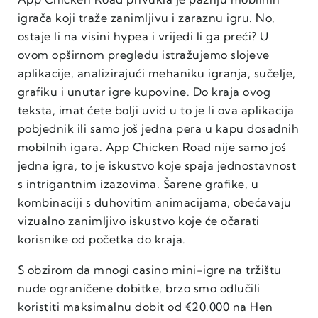
igrača koji traže zanimljivu i zaraznu igru. No,
ostaje li na visini hypea i vrijedi li ga preći? U
ovom opširnom pregledu istražujemo slojeve
aplikacije, analizirajući mehaniku igranja, sučelje,
grafiku i unutar igre kupovine. Do kraja ovog
teksta, imat ćete bolji uvid u to je li ova aplikacija
pobjednik ili samo još jedna pera u kapu dosadnih
mobilnih igara. App Chicken Road nije samo još
jedna igra, to je iskustvo koje spaja jednostavnost
s intrigantnim izazovima. Šarene grafike, u
kombinaciji s duhovitim animacijama, obećavaju
vizualno zanimljivo iskustvo koje će očarati
korisnike od početka do kraja.
S obzirom da mnogi casino mini-igre na tržištu
nude ograničene dobitke, brzo smo odlučili
koristiti maksimalnu dobit od €20.000 na Hen