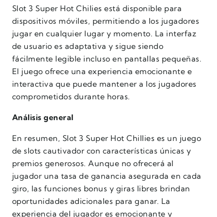
Slot 3 Super Hot Chilies está disponible para
dispositivos móviles, permitiendo a los jugadores
jugar en cualquier lugar y momento. La interfaz
de usuario es adaptativa y sigue siendo
fácilmente legible incluso en pantallas pequeñas.
El juego ofrece una experiencia emocionante e
interactiva que puede mantener a los jugadores
comprometidos durante horas.
Análisis general
En resumen, Slot 3 Super Hot Chillies es un juego
de slots cautivador con características únicas y
premios generosos. Aunque no ofrecerá al
jugador una tasa de ganancia asegurada en cada
giro, las funciones bonus y giras libres brindan
oportunidades adicionales para ganar. La
experiencia del jugador es emocionante y