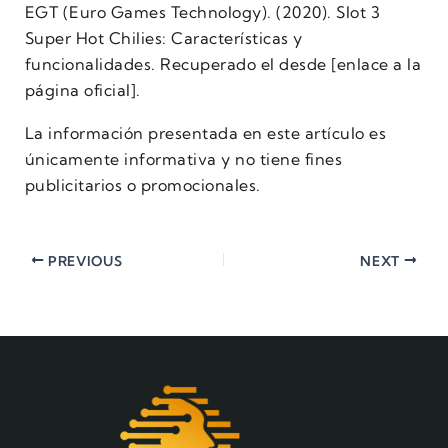
EGT (Euro Games Technology). (2020). Slot 3
Super Hot Chilies: Características y
funcionalidades. Recuperado el desde [enlace a la
página oficial].
La información presentada en este artículo es
únicamente informativa y no tiene fines
publicitarios o promocionales.
PREVIOUS
NEXT