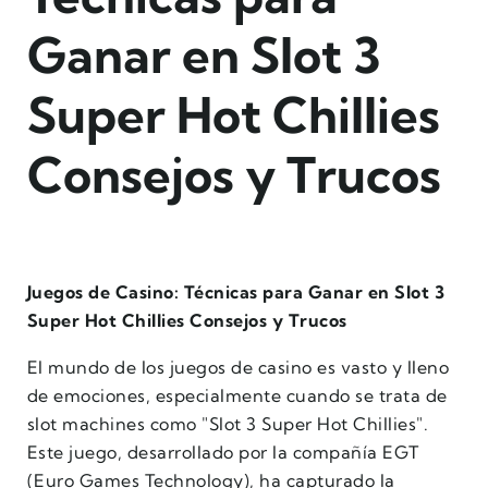
Ganar en Slot 3
Super Hot Chillies
Consejos y Trucos
Juegos de Casino: Técnicas para Ganar en Slot 3
Super Hot Chillies Consejos y Trucos
El mundo de los juegos de casino es vasto y lleno
de emociones, especialmente cuando se trata de
slot machines como "Slot 3 Super Hot Chillies".
Este juego, desarrollado por la compañía EGT
(Euro Games Technology), ha capturado la