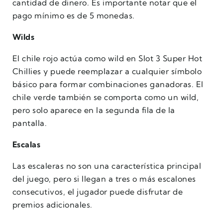
cantidad de dinero. Es importante notar que el
pago mínimo es de 5 monedas.
Wilds
El chile rojo actúa como wild en Slot 3 Super Hot
Chillies y puede reemplazar a cualquier símbolo
básico para formar combinaciones ganadoras. El
chile verde también se comporta como un wild,
pero solo aparece en la segunda fila de la
pantalla.
Escalas
Las escaleras no son una característica principal
del juego, pero si llegan a tres o más escalones
consecutivos, el jugador puede disfrutar de
premios adicionales.