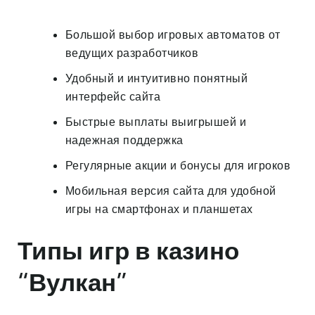
Большой выбор игровых автоматов от
ведущих разработчиков
Удобный и интуитивно понятный
интерфейс сайта
Быстрые выплаты выигрышей и
надежная поддержка
Регулярные акции и бонусы для игроков
Мобильная версия сайта для удобной
игры на смартфонах и планшетах
Типы игр в казино
“Вулкан”