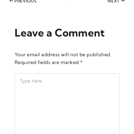
PREVIOUS
NEXT
Leave a Comment
Your email address will not be published.
Required fields are marked
*
Type
here..