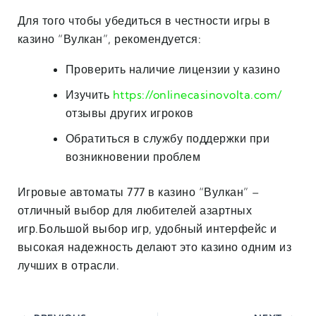
Для того чтобы убедиться в честности игры в
казино “Вулкан”, рекомендуется:
Проверить наличие лицензии у казино
Изучить
https://onlinecasinovolta.com/
отзывы других игроков
Обратиться в службу поддержки при
возникновении проблем
Игровые автоматы 777 в казино “Вулкан” –
отличный выбор для любителей азартных
игр.Большой выбор игр, удобный интерфейс и
высокая надежность делают это казино одним из
лучших в отрасли.