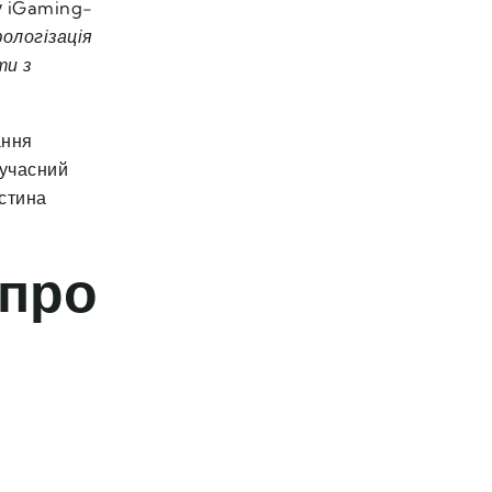
ку iGaming-
ологізація
ти з
ання
Сучасний
астина
 про