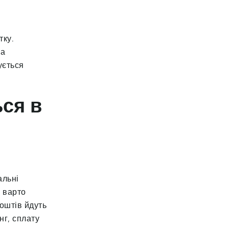
тку.
на
ується
ься в
альні
ж варто
коштів йдуть
нг, сплату