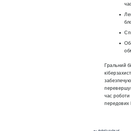
час
Ле
бл
Сп
Об
об
Гральний б
кіберзахис
забезпечуют
перевершую
час роботи
передових I