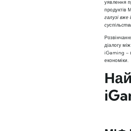
уявлення пр
продуктів 
галузі вже
суспільств
Розвінчанн
діалогу мі
iGaming – 
економіки.
Най
iGa