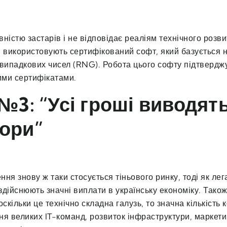
ністю застарів і не відповідає реаліям технічного розви
використовують сертифікований софт, який базується 
 випадкових чисел (RNG). Робота цього софту підтвердж
ми сертифікатами.
№3: “Усі гроші виводят
ори”
ня знову ж таки стосується тіньового ринку, тоді як лег
здійснюють значні виплати в українську економіку. Тако
оскільки це технічно складна галузь, то значна кількість 
ня великих IT-команд, розвиток інфраструктури, маркети