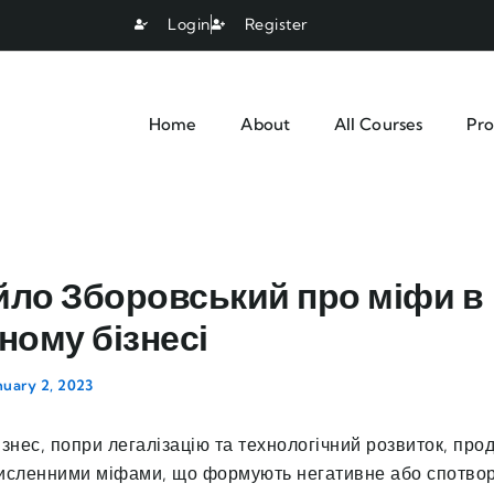
Login
Register
Home
About
All Courses
Pro
ло Зборовський про міфи в
ному бізнесі
nuary 2, 2023
знес, попри легалізацію та технологічний розвиток, про
исленними міфами, що формують негативне або спотво