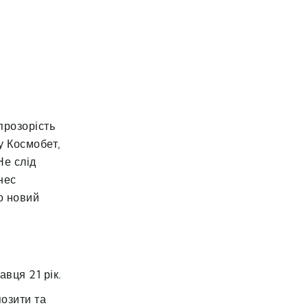
прозорість
у Космобет,
Не слід
нес
о новий
вця 21 рік.
озити та