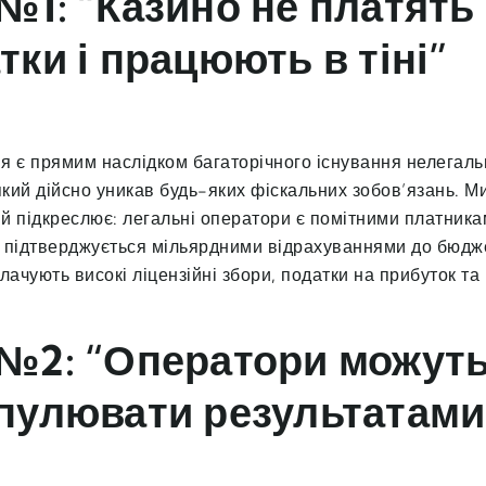
№1: “Казино не платять
тки і працюють в тіні”
я є прямим наслідком багаторічного існування нелегаль
 який дійсно уникав будь-яких фіскальних зобов’язань. М
й підкреслює: легальні оператори є помітними платника
що підтверджується мільярдними відрахуваннями до бюдж
лачують високі ліцензійні збори, податки на прибуток та
№2: “Оператори можут
пулювати результатами