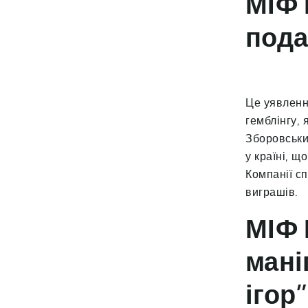
МІФ 
пода
Це уявленн
гемблінгу,
Зборовськи
у країні, 
Компанії сп
виграшів.
МІФ 
мані
ігор”