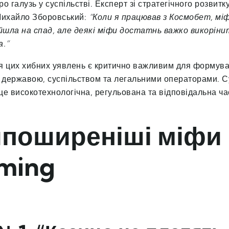
о галузь у суспільстві. Експерт зі стратегічного розвит
Михайло Зборовський:
“Коли я працював з Космобет, міф
 йшла на спад, але деякі міфи достатнь важко викоріни
а.”
я цих хибних уявлень є критично важливим для формув
ж державою, суспільством та легальними операторами. 
це високотехнологічна, регульована та відповідальна ч
поширеніші міфи
ming