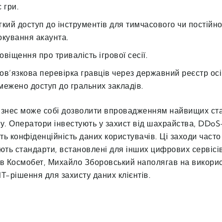
 гри.
гкий доступ до інструментів для тимчасового чи постійно
окування акаунта.
овіщення про тривалість ігрової сесії.
ов’язкова перевірка гравців через державний реєстр осі
межено доступ до гральних закладів.
ізнес може собі дозволити впровадженням найвищих ст
ту. Оператори інвестують у захист від шахрайства, DDoS
ь конфіденційність даних користувачів. Ці заходи часто
ть стандарти, встановлені для інших цифрових сервісів
 в Космобет, Михайло Зборовський наполягав на викори
T-рішення для захисту даних клієнтів.