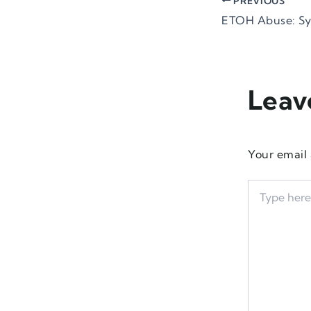
PREVIOUS
Leav
Your email 
Type
here..