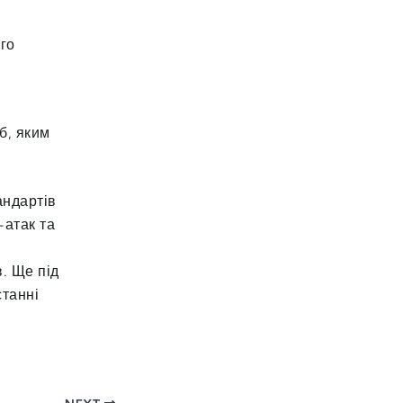
го
б, яким
андартів
-атак та
. Ще під
станні