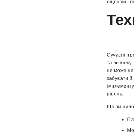
ліцензій і п
Тех
Сучасні ігр
та безпеку
не може не 
забувати й 
імплементу
рівень.
Що змінило
Пл
Мо