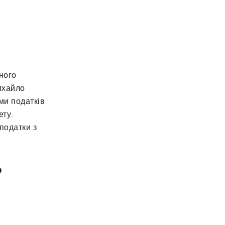
ного
ихайло
ми податків
ету.
 податки з
ь