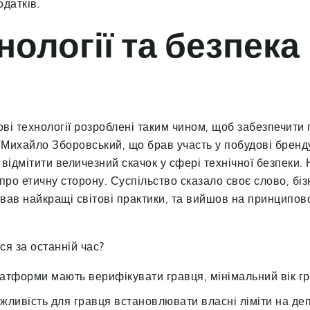
одатків.
нології та безпека
ові технології розроблені таким чином, щоб забезпечити 
. Михайло Зборовський, що брав участь у побудові бренд
відмітити величезний скачок у сфері технічної безпеки. 
про етичну сторону. Суспільство сказало своє слово, біз
вав найкращі світові практики, та вийшов на принципов
ся за останній час?
атформи мають верифікувати гравця, мінімальний вік гра
жливість для гравця встановлювати власні ліміти на деп