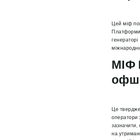
Цей міф пов
Платформи 
генераторі
міжнародни
МІФ 
офш
Це тверджен
оператори 
зазначити, 
на утриман