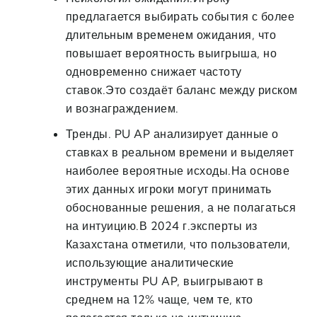
предлагается выбирать события с более
длительным временем ожидания, что
повышает вероятность выигрыша, но
одновременно снижает частоту
ставок.Это создаёт баланс между риском
и вознаграждением.
Тренды. PU AP анализирует данные о
ставках в реальном времени и выделяет
наиболее вероятные исходы.На основе
этих данных игроки могут принимать
обоснованные решения, а не полагаться
на интуицию.В 2024 г.эксперты из
Казахстана отметили, что пользователи,
использующие аналитические
инструменты PU AP, выигрывают в
среднем на 12% чаще, чем те, кто