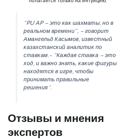
полагается только на интуицию.
“PU AP – это как шахматы, но в
реальном времени”, – говорит
Амангельд Касымов, известный
казахстанский аналитик по
ставкам.- “Каждая ставка – это
ход, и важно знать, какие фигуры
находятся в игре, чтобы
принимать правильные
решения”.
Отзывы и мнения
экспертов