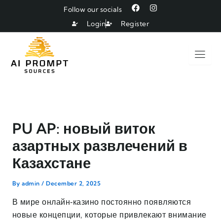
Skip
F
I
Follow our socials
a
n
to
c
s
Login
Register
e
t
content
b
a
o
g
o
r
k
a
m
PU AP: новый виток
азартных развлечений в
Казахстане
By
admin
/
December 2, 2025
В мире онлайн‑казино постоянно появляются
новые концепции, которые привлекают внимание