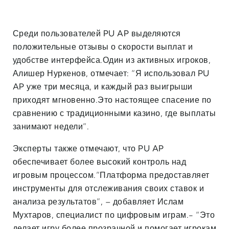
Среди пользователей PU AP выделяются
положительные отзывы о скорости выплат и
удобстве интерфейса.Один из активных игроков,
Алишер Нуркенов, отмечает: “Я использовал PU
AP уже три месяца, и каждый раз выигрыши
приходят мгновенно.Это настоящее спасение по
сравнению с традиционными казино, где выплаты
занимают недели”.
Эксперты также отмечают, что PU AP
обеспечивает более высокий контроль над
игровым процессом.”Платформа предоставляет
инструменты для отслеживания своих ставок и
анализа результатов”, – добавляет Ислам
Мухтаров, специалист по цифровым играм.- “Это
делает игру более прозрачной и помогает игрокам