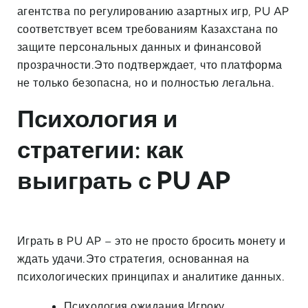
агентства по регулированию азартных игр, PU AP
соответствует всем требованиям Казахстана по
защите персональных данных и финансовой
прозрачности.Это подтверждает, что платформа
не только безопасна, но и полностью легальна.
Психология и
стратегии: как
выиграть с PU AP
Играть в PU AP – это не просто бросить монету и
ждать удачи.Это стратегия, основанная на
психологических принципах и аналитике данных.
Психология ожидания.Игроку