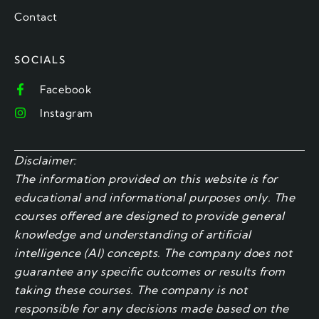
Contact
SOCIALS
Facebook
Instagram
Disclaimer:
The information provided on this website is for
educational and informational purposes only. The
courses offered are designed to provide general
knowledge and understanding of artificial
intelligence (AI) concepts. The company does not
guarantee any specific outcomes or results from
taking these courses. The company is not
responsible for any decisions made based on the