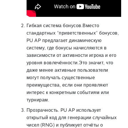
Гибкая система бонусов.Вместо
стандартных “приветственных” бонусов,
PU AP предлагает динамическую
систему, где бонусы начисляются в
зависимости от активности игрока и его
уровня вовлечённости.Это значит, что
даже менее активные пользователи
могут получать существенные
преимущества, если они проявляют
интерес к конкретным событиям или
турнирам.
Прозрачность. PU AP использует
открытый код для генерации случайных
чисел (RNG) и публикует отчёты о