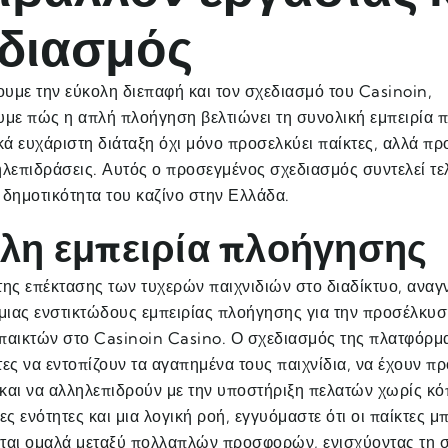
διασμός
ουμε την εύκολη διεπαφή και τον σχεδιασμό του Casinoin,
με πώς η απλή πλοήγηση βελτιώνει τη συνολική εμπειρία π
κά ευχάριστη διάταξη όχι μόνο προσελκύει παίκτες, αλλά προ
λεπιδράσεις. Αυτός ο προσεγμένος σχεδιασμός συντελεί τε
δημοτικότητα του καζίνο στην Ελλάδα.
λη εμπειρία πλοήγησης
ης επέκτασης των τυχερών παιχνιδιών στο διαδίκτυο, αναγ
μιας ενστικτώδους εμπειρίας πλοήγησης για την προσέλκυσ
αικτών στο Casinoin Casino. Ο σχεδιασμός της πλατφόρμα
ες να εντοπίζουν τα αγαπημένα τους παιχνίδια, να έχουν π
αι να αλληλεπιδρούν με την υποστήριξη πελατών χωρίς κό
ες ενότητες και μια λογική ροή, εγγυόμαστε ότι οι παίκτες 
ται ομαλά μεταξύ πολλαπλών προσφορών, ενισχύοντας τη 