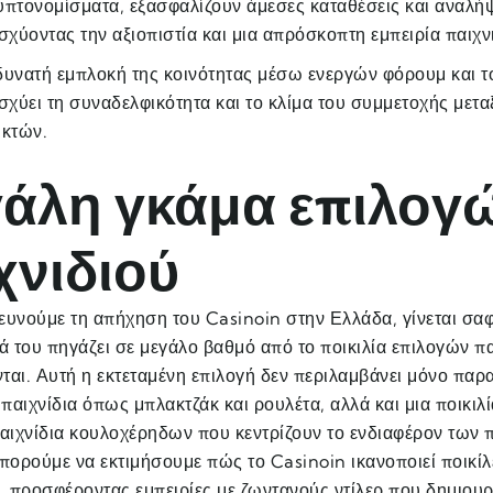
υπτονομίσματα, εξασφαλίζουν άμεσες καταθέσεις και αναλήψ
ισχύοντας την αξιοπιστία και μια απρόσκοπτη εμπειρία παιχν
δυνατή εμπλοκή της κοινότητας μέσω ενεργών φόρουμ και 
ισχύει τη συναδελφικότητα και το κλίμα του συμμετοχής μετα
ικτών.
άλη γκάμα επιλογ
χνιδιού
υνούμε τη απήχηση του Casinoin στην Ελλάδα, γίνεται σαφ
ά του πηγάζει σε μεγάλο βαθμό από το ποικιλία επιλογών π
νται. Αυτή η εκτεταμένη επιλογή δεν περιλαμβάνει μόνο πα
 παιχνίδια όπως μπλακτζάκ και ρουλέτα, αλλά και μια ποικιλ
αιχνίδια κουλοχέρηδων που κεντρίζουν το ενδιαφέρον των 
πορούμε να εκτιμήσουμε πώς το Casinoin ικανοποιεί ποικίλ
, προσφέροντας εμπειρίες με ζωντανούς ντίλερ που δημιου