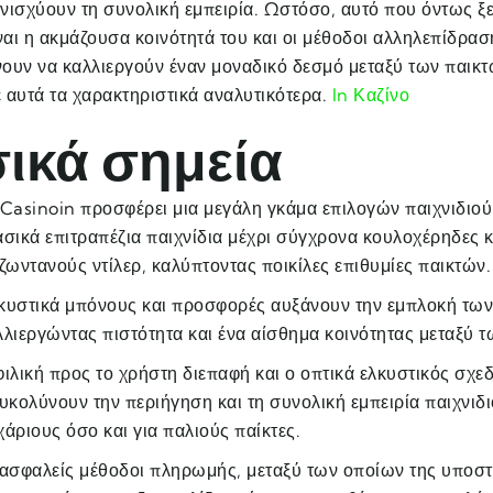
ισχύουν τη συνολική εμπειρία. Ωστόσο, αυτό που όντως ξε
ναι η ακμάζουσα κοινότητά του και οι μέθοδοι αλληλεπίδραση
νουν να καλλιεργούν έναν μοναδικό δεσμό μεταξύ των παικτ
αυτά τα χαρακτηριστικά αναλυτικότερα.
In Καζίνο
ικά σημεία
 Casinoin προσφέρει μια μεγάλη γκάμα επιλογών παιχνιδιού
ασικά επιτραπέζια παιχνίδια μέχρι σύγχρονα κουλοχέρηδες κ
 ζωντανούς ντίλερ, καλύπτοντας ποικίλες επιθυμίες παικτών.
κυστικά μπόνους και προσφορές αυξάνουν την εμπλοκή των
λλιεργώντας πιστότητα και ένα αίσθημα κοινότητας μεταξύ τ
φιλική προς το χρήστη διεπαφή και ο οπτικά ελκυστικός σχε
ευκολύνουν την περιήγηση και τη συνολική εμπειρία παιχνιδι
χάριους όσο και για παλιούς παίκτες.
 ασφαλείς μέθοδοι πληρωμής, μεταξύ των οποίων της υποστ