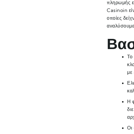
πληρωμής εν
Casinoin εί
οποίες δείχ
αναλύσουμε 
Βασ
Το
κλ
με
Ελ
κα
Η 
δι
αρ
Οι