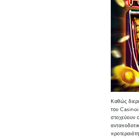
Καθώς διερε
του Casino
στοχεύουν σ
ανταποδοτικ
προτεραιότη