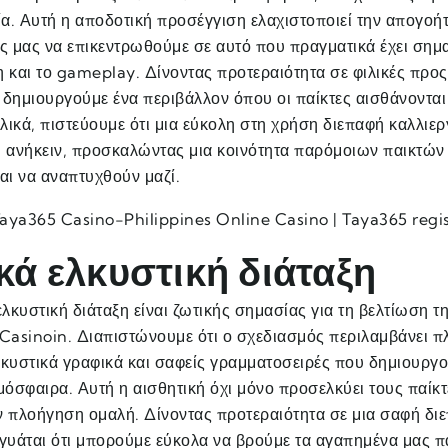
ία. Αυτή η αποδοτική προσέγγιση ελαχιστοποιεί την απογοή
ς μας να επικεντρωθούμε σε αυτό που πραγματικά έχει σημα
 και το gameplay. Δίνοντας προτεραιότητα σε φιλικές προς
, δημιουργούμε ένα περιβάλλον όπου οι παίκτες αισθάνονται
ελικά, πιστεύουμε ότι μια εύκολη στη χρήση διεπαφή καλλιεργ
 ανήκειν, προσκαλώντας μια κοινότητα παρόμοιων παικτών
αι να αναπτυχθούν μαζί.
κά ελκυστική διάταξη
ελκυστική διάταξη είναι ζωτικής σημασίας για τη βελτίωση τ
Casinoin. Διαπιστώνουμε ότι ο σχεδιασμός περιλαμβάνει π
κυστικά γραφικά και σαφείς γραμματοσειρές που δημιουργο
μόσφαιρα. Αυτή η αισθητική όχι μόνο προσελκύει τους παίκτ
ην πλοήγηση ομαλή. Δίνοντας προτεραιότητα σε μια σαφή διε
γυάται ότι μπορούμε εύκολα να βρούμε τα αγαπημένα μας πα